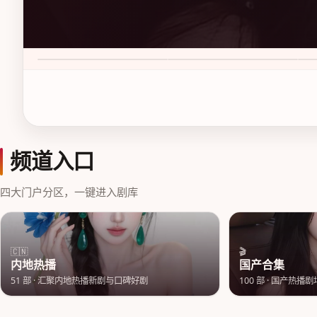
新杭州狂飙 第1季
尖沙咀追光案 第1季
花
9.1
·
50万次播放
7.6
·
50万次播放
8.
频道入口
四大门户分区，一键进入剧库
🇨🇳
🎬
内地热播
国产合集
51
部 ·
汇聚内地热播新剧与口碑好剧
100
部 ·
国产热播剧