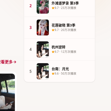
外滩逐梦录 第3季
2
9.7
·
23万次播放
花莲破晓 第3季
3
9.7
·
20万次播放
杭州逆转
4
9.7
·
12万次播放
查看更多
台南：月光
5
9.6
·
50万次播放