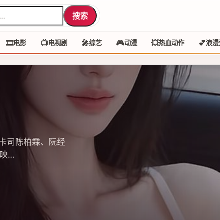
搜索
🎞️
📺
🎤
🎮
💥
💕
电影
电视剧
综艺
动漫
热血动作
浪漫
卡司陈柏霖、阮经
映…