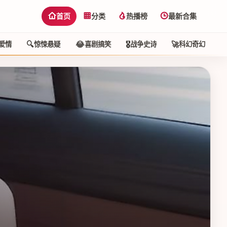
首页
分类
热播榜
最新合集
🔍
😂
🎖️
🚀
🕵
爱情
惊悚悬疑
喜剧搞笑
战争史诗
科幻奇幻