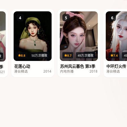
4
5
6
12集
22集
8.7
49万次播放
8.8
50万次播放
7.4
4
集
放
苏州风云暮色 第3季
花莲心动
中环灯火传
季
内地热播
2018
港台精选
2014
港台精选
021