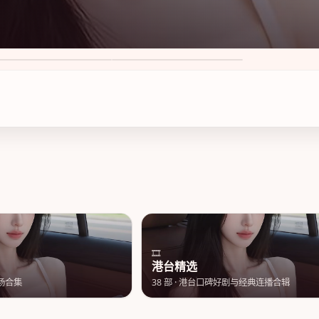
莲心动
苏州风云暮色 第3季
8
·
50万次播放
8.7
·
49万次播放
🎞️
港台精选
场合集
38
部 ·
港台口碑好剧与经典连播合辑