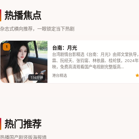
热播焦点
杂志式横向推荐，一眼锁定当下热剧
1
台南：月光
台湾剧情台影精选《台南：月光》由郑文堂执导
霖、阮经天、张钧甯、林依晨、桂纶镁，2024年
映，免费高清观看国产电视剧完整版高…
港台精选
116分钟
热门推荐
热播国产剧竖版海报墙