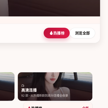
热播榜
浏览全部
📺
高清连播
92
部 ·
从热播新剧到高分连播全收录