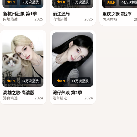
24集
32集
40
9.1
50万次播放
9.0
35万次播放
8.9
44万次播
新杭州狂飙 第1季
丽江迷局
重庆之歌 第2季
内地热播
2025
内地热播
2025
内地热播
2
96分钟
20集
8.1
14万次播放
8.9
11万次播放
高雄之歌·高清版
湾仔热浪 第2季
港台精选
2024
港台精选
2024