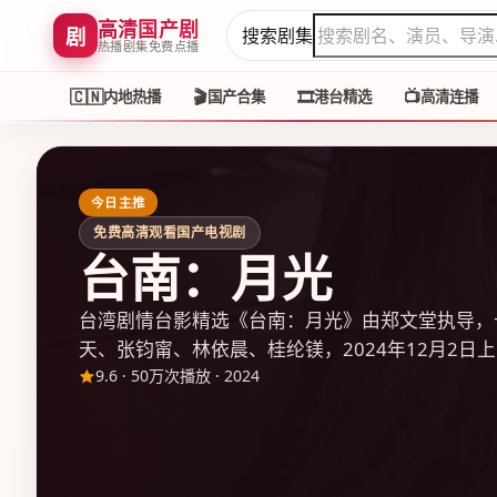
高清国产剧
剧
搜索剧集
热播剧集免费点播
🇨🇳
🎬
🎞️
📺
内地热播
国产合集
港台精选
高清连播
今日主推
免费高清观看国产电视剧
台南：月光
台湾剧情台影精选《台南：月光》由郑文堂执导，
天、张钧甯、林依晨、桂纶镁，2024年12月2日上
9.6
·
50万次播放
·
2024