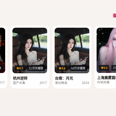
集
第20期
116分钟
9.6
2
放
9.7
12万次播放
9.6
50万次播放
上海晨雾篇5
杭州逆转
台南：月光
内地热播
017
国产合集
2017
港台精选
2024