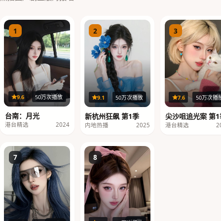
1
2
3
116分钟
19
24集
9.6
50万次播放
7.6
50万次播
9.1
50万次播放
台南：月光
尖沙咀追光案 第1
新杭州狂飙 第1季
港台精选
2024
港台精选
2
内地热播
2025
7
8