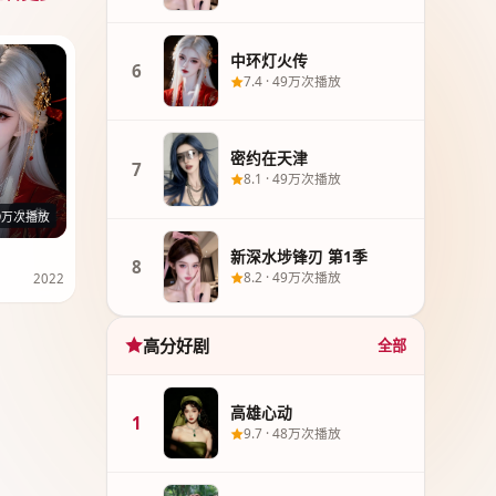
中环灯火传
6
7.4
·
49万次播放
密约在天津
7
8.1
·
49万次播放
23集
9万次播放
新深水埗锋刃 第1季
8
8.2
·
49万次播放
2022
高分好剧
全部
高雄心动
1
9.7
·
48万次播放