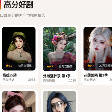
高分好剧
口碑高分的国产电视剧精选
20集
36
9.7
48万次播放
9.7
20万次播
39集
9.7
23万次播放
高雄心动
花莲破晓 第3季
外滩逐梦录 第3季
港台精选
2013
港台精选
2
内地热播
2020