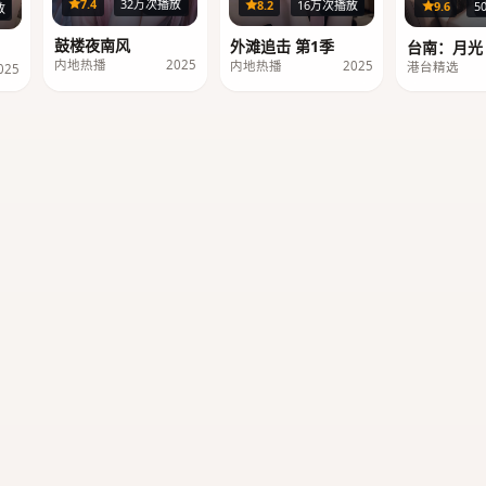
36集
29集
7.4
32万次播放
8.2
16万次播放
9.6
5
集
放
鼓楼夜南风
外滩追击 第1季
台南：月光
内地热播
2025
内地热播
2025
港台精选
025