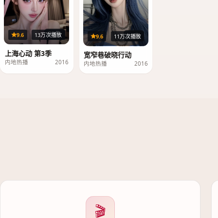
33集
9.6
13万次播放
23集
9.6
11万次播放
上海心动 第3季
宽窄巷破晓行动
内地热播
2016
内地热播
2016
🎬