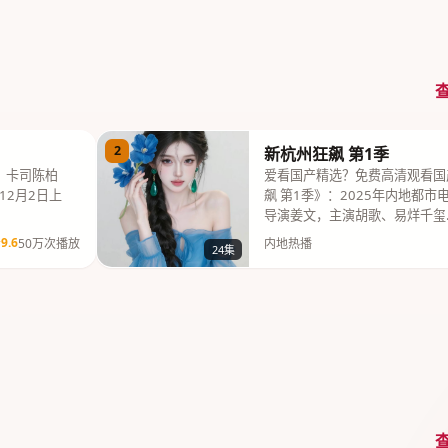
2
新杭州狂飙 第1季
，卡司陈柏
爱看国产精选？免费高清观看国
12月2日上
飙 第1季》：2025年内地都
导演姜文，主演胡歌、易烊千玺
9.6
50万次播放
内地热播
24集