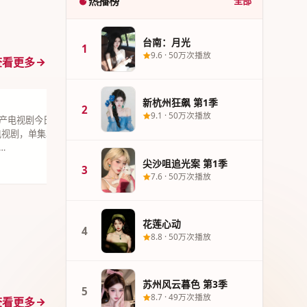
热播榜
全部
台南：月光
1
9.6
·
50万次播放
查看更多
新杭州狂飙 第1季
3
尖沙咀追光案
2
9.1
·
50万次播放
产电视剧今日力推《新杭州狂
《尖沙咀追光案
市电视剧，单集38分钟超清质感。
可辛以犯罪题
…
2021年12月
尖沙咀追光案 第1季
9.1
50万次播放
港台精选
3
19集
7.6
·
50万次播放
花莲心动
4
8.8
·
50万次播放
苏州风云暮色 第3季
5
8.7
·
49万次播放
查看更多