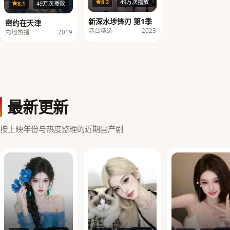
40集
8.2
49万次播放
18集
8.1
49万次播放
新深水埗锋刃 第1季
密约在天津
港台精选
2023
内地热播
2019
最新更新
按上映年份与热度整理的近期国产剧